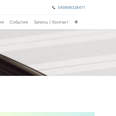
040696328471
ия
События
Запись / Контакт