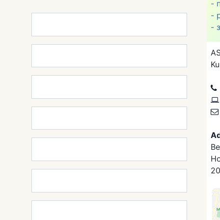
- 
- 
- 
AS
Ku
Ad
Be
Ho
20