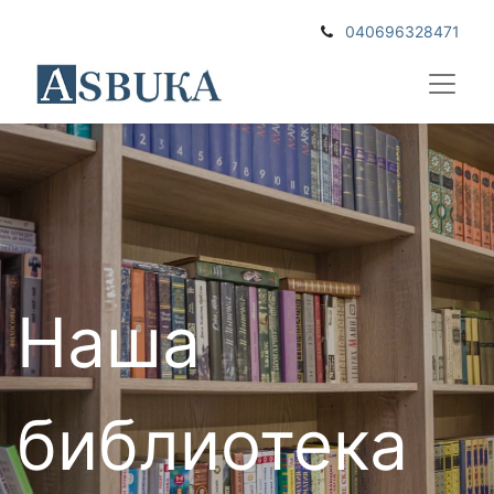
040696328471
Наша
б
иблиотека