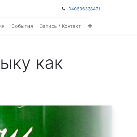
040696328471
ия
События
Запись / Контакт
ыку как