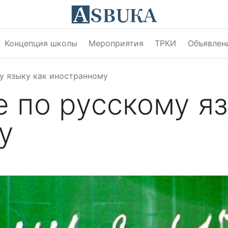
Концепция школы
Мероприятия
ТРКИ
Объявлен
у языку как иностранному
 по русскому яз
у