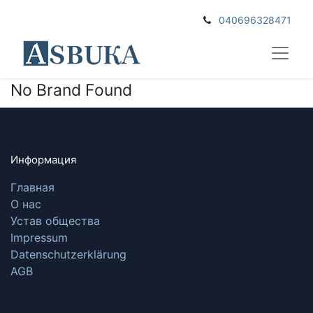
040696328471
No Brand Found
Информация
Главная
О нас
Устав общества
Impressum
Datenschutzerklärung
AGB